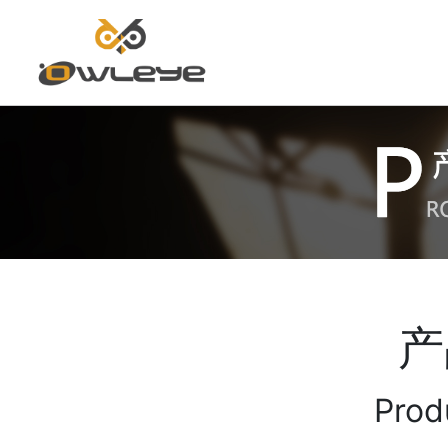
首
页
产
关
Prod
于