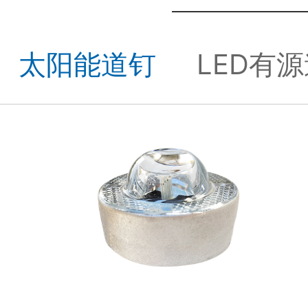
欧
太阳能道钉
LED有
爱
依
产
品
中