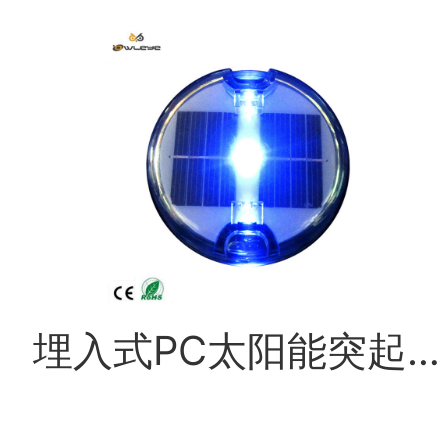
应
用
视
频
埋入式PC太阳能突起路标
技
术