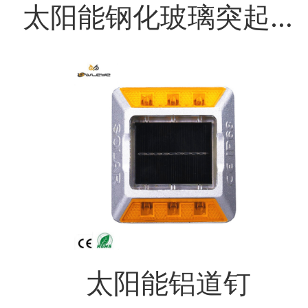
太阳能钢化玻璃突起路标
心
工
程
案
例
太阳能铝道钉